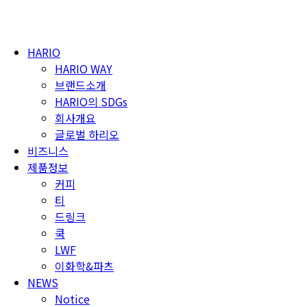
Skip
to
content
HARIO
HARIO WAY
브랜드소개
HARIO의 SDGs
회사개요
글로벌 하리오
비즈니스
제품정보
커피
티
드링크
쿡
LWF
이화학&파츠
NEWS
Notice