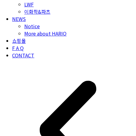
LWF
이화학&파츠
NEWS
Notice
More about HARIO
쇼핑몰
F A Q
CONTACT