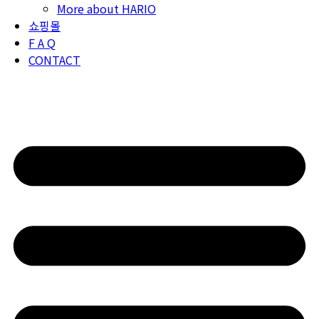
More about HARIO
쇼핑몰
F A Q
CONTACT