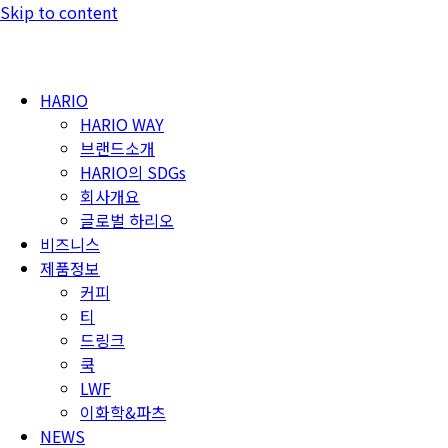
Skip to content
HARIO
HARIO WAY
브랜드소개
HARIO의 SDGs
회사개요
글로벌 하리오
비즈니스
제품정보
커피
티
드링크
쿡
LWF
이화학&파츠
NEWS