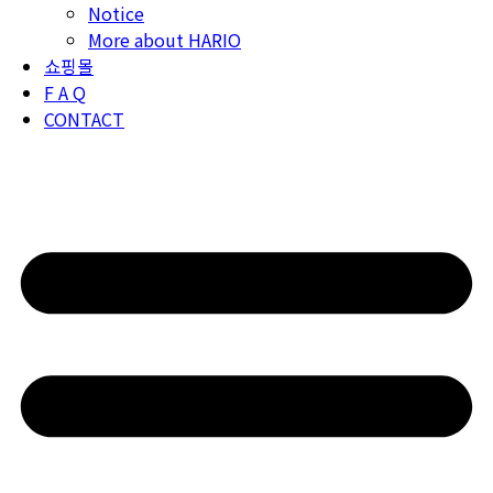
Notice
More about HARIO
쇼핑몰
F A Q
CONTACT