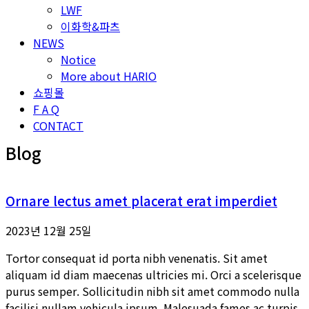
LWF
이화학&파츠
NEWS
Notice
More about HARIO
쇼핑몰
F A Q
CONTACT
Blog
Ornare lectus amet placerat erat imperdiet
2023년 12월 25일
Tortor consequat id porta nibh venenatis. Sit amet
aliquam id diam maecenas ultricies mi. Orci a scelerisque
purus semper. Sollicitudin nibh sit amet commodo nulla
facilisi nullam vehicula ipsum. Malesuada fames ac turpis