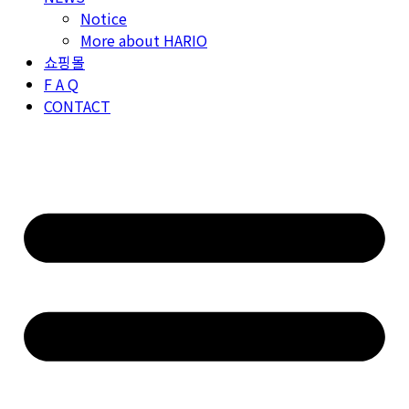
Notice
More about HARIO
쇼핑몰
F A Q
CONTACT