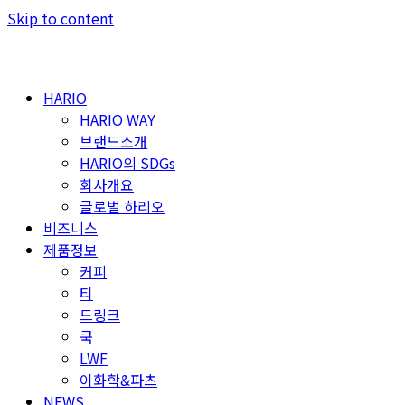
Skip to content
HARIO
HARIO WAY
브랜드소개
HARIO의 SDGs
회사개요
글로벌 하리오
비즈니스
제품정보
커피
티
드링크
쿡
LWF
이화학&파츠
NEWS